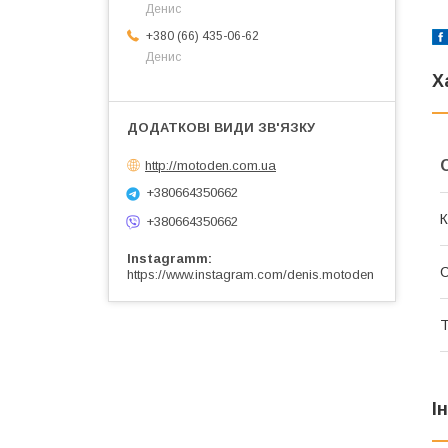
Денис
+380 (66) 435-06-62
Денис
Х
http://motoden.com.ua
+380664350662
К
+380664350662
Instagramm
https://www.instagram.com/denis.motoden
Т
І