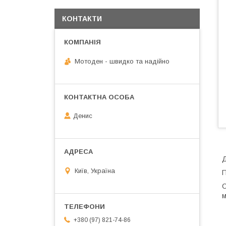
КОНТАКТИ
Мотоден - швидко та надійно
Денис
Д
Київ, Україна
П
С
м
+380 (97) 821-74-86