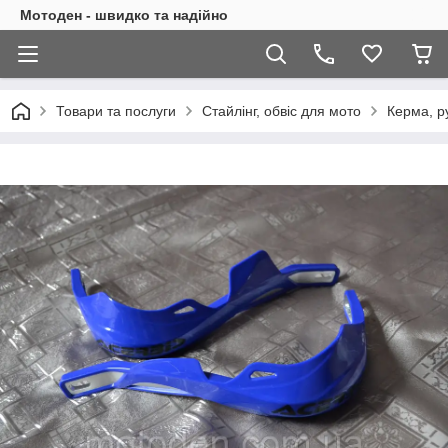
Мотоден - швидко та надійно
Товари та послуги
Стайлінг, обвіс для мото
Керма, р