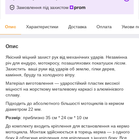
Замовлення під захистом
Опис
Характеристики
Доставка
Оплата
Умови п
Опис
Якісний міцний захист рук від механічних ударів. Незамінна
річ для ендуро, мотокросу, позашляхових покатушок лісом.
Захистить ваші руки від ударів об землю, гілки дерев,
каміння, бруду та холодного вітру.
Матеріал виготовлення — ударостійкий пластик високої
міцності на жорсткому металевому каркасі з алюмінієвого
сплаву.
Підходить до абсолютного більшості мотоциклів із кермом
діаметром 22 мм.
Розмір
: приблизно 35 см * 24 см * 10 см
До комплекту входить кріплення для встановлення на кермо
мотоцикла. Монтаж здійснюється в торець керма — з одного
боку й обтискне кріплення для кріплення з іншого боку. Все