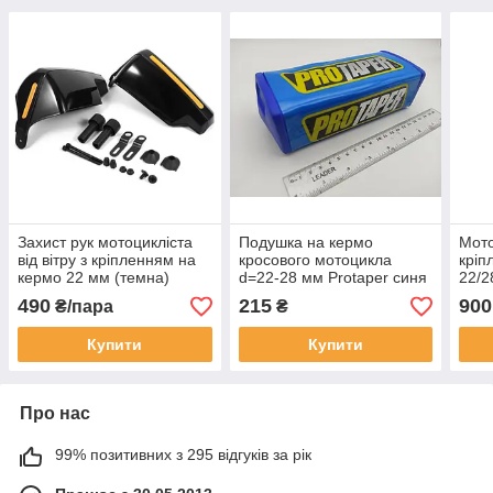
Захист рук мотоцикліста
Подушка на кермо
Мото
від вітру з кріпленням на
кросового мотоцикла
кріп
кермо 22 мм (темна)
d=22-28 мм Protaper синя
22/2
варі
490
215
900
₴/пара
₴
Купити
Купити
Про нас
99% позитивних з 295 відгуків за рік