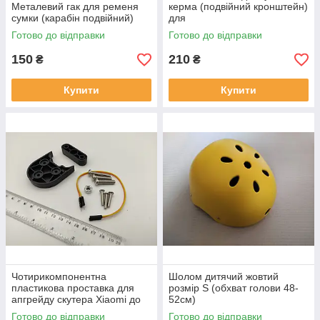
Металевий гак для ременя
керма (подвійний кронштейн)
сумки (карабін подвійний)
для
M365/Pro/1S/Essential/Pro2
Готово до відправки
Готово до відправки
150
210
₴
₴
Купити
Купити
Чотирикомпонентна
Шолом дитячий жовтий
пластикова проставка для
розмір S (обхват голови 48-
апгрейду скутера Xiaomi до
52см)
10 дюймів
Готово до відправки
Готово до відправки